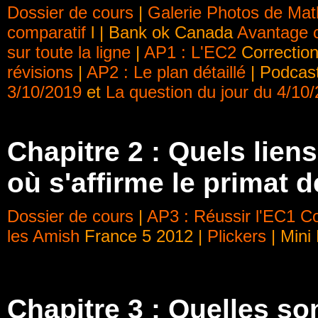
Dossier de cours
|
Galerie Photos de Mat
comparatif
l | Bank ok Canada
Avantage c
sur toute la ligne
|
AP1 : L'EC2
Correction
révisions
|
AP2 : Le plan détaillé
| Podcas
3/10/2019
et
La question du jour du 4/10
Chapitre 2 :
Quels liens
où s'affirme le primat d
Dossier de cours
|
AP3 : Réussir l'EC1
Co
les Amish
France 5 2012 |
Plickers
| Mini
Chapitre 3 : Quelles so