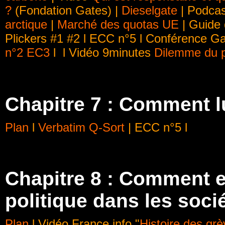
?
(Fondation Gates) |
Dieselgate
| Podca
arctique
|
Marché des quotas UE
| Guide 
Plickers #1 #2 l ECC n°5 l Conférence G
n°2 EC3
l l Vidéo 9minutes
Dilemme du p
Chapitre 7 : Comment l
Plan
l
Verbatim Q-Sort
| ECC n°5 l
Chapitre 8 : Comment 
politique dans les soc
Plan
l Vidéo France info "
Histoire des gr