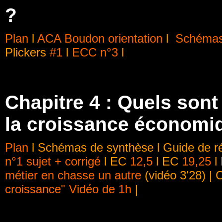
?
Plan
l
ACA Boudon orientation
l
Schémas
Plickers
#1
l
ECC n°3
l
Chapitre 4 : Quels sont 
la croissance économi
Plan
l Schémas de synthèse l Guide de rév
n°1 sujet + corrigé
l EC
12,5
l EC
19,25
l
métier en chasse un autre
(vidéo 3'28) |
croissance" Vidéo de 1h
|