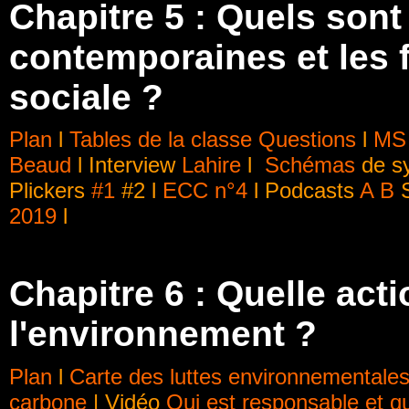
Chapitre 5 : Quels sont
contemporaines et les f
sociale ?
Plan
l
Tables de la classe
Questions
l
MS 
Beaud
l Interview
Lahire
l
Schémas
de s
Plickers
#1
#2 l
ECC n°4
l Podcasts
A
B
S
2019
l
Chapitre 6 : Quelle act
l'environnement ?
Plan
l
Carte des luttes environnementale
carbone
| Vidéo
Qui est responsable et qu