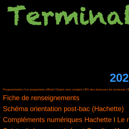
202
Programmation
l
Le programme officiel
l
Sujets zero corrigés
l
BO des épreuves de terminale
l
B
Fiche de renseignements
Schéma orientation post-bac (Hachette)
Compléments numériques Hachette
l
Le 