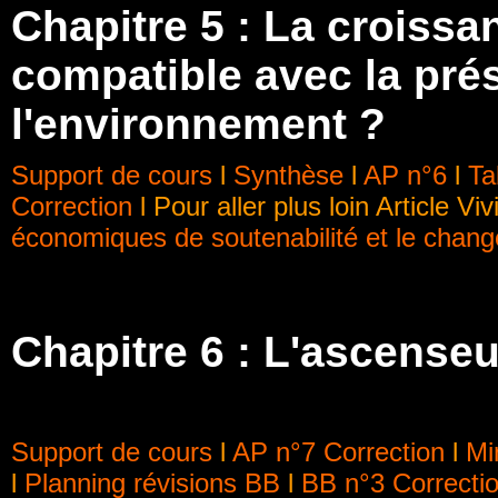
Chapitre 5 : La croiss
compatible avec la pré
l'environnement ?
Support de cours
l
Synthèse
l
AP n°6
l
Ta
Correction
l Pour aller plus loin Article Vi
économiques de soutenabilité et le chan
Chapitre 6 :
L'ascenseur
Support de cours
l
AP n°7
Correction
l
Mi
l
Planning révisions BB
l
BB n°3
Correcti