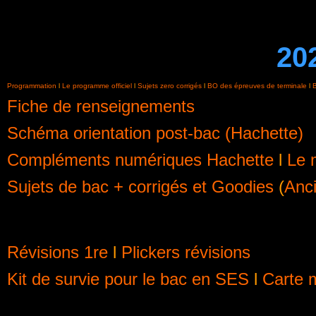
20
Programmation
l
Le programme officiel
l
Sujets zero corrigés
l
BO des épreuves de terminale
l
B
Fiche de renseignements
Schéma orientation post-bac (Hachette)
Compléments numériques Hachette
l
Le 
Sujets de bac + corrigés et Goodies
(
Anci
Révisions 1re
l
Plickers révisions
Kit de survie pour le bac en SES
l
Carte m