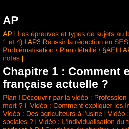
AP
AP1
Les épreuves et types de sujets au 
1 et 4)
l AP3
Réussir la rédaction en SES 
Problématisation / Plan détaillé / §AEI
l 
notes
|
Chapitre 1 : Comment es
française actuelle ?
Plan
l
Découvrir par la vidéo : Professio
mort ?
l
Vidéo : Comment expliquer les i
Vidéo : Des agriculteurs à l'usine
l
Vidéo :
sociales ?
l
Vidéo : L'individualisation du t