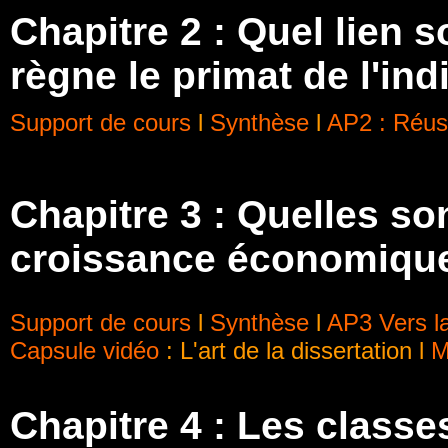
Chapitre 2 : Quel lien 
règne le primat de l'ind
Support de cours
l
Synthèse
l
AP2 : Réuss
Chapitre 3 : Quelles so
croissance économiqu
Support de cours
l
Synthèse
l
AP3 Vers la
Capsule vidéo
: L'art de la dissertation l
M
Chapitre 4 :
Les classes