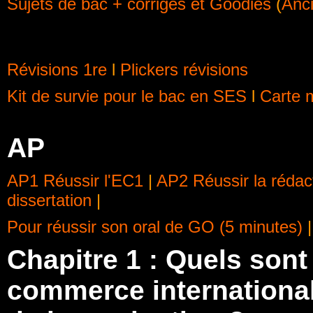
Sujets de bac + corrigés et Goodies
(
Anci
Révisions 1re
l
Plickers révisions
Kit de survie pour le bac en SES
l
Carte m
AP
AP1
Réussir l'EC1
|
AP2 Réussir la rédac
dissertation
|
Pour réussir son oral de GO (5 minutes)
|
Chapitre 1 : Quels son
commerce international 