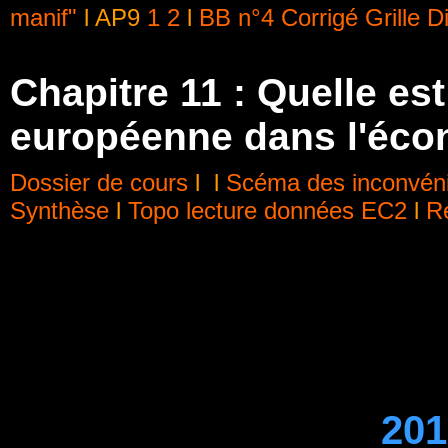
manif"
l AP9
1
2
l
BB n°4
Corrigé
Grille D
Chapitre 11 : Quelle est
européenne dans l'éco
Dossier de cours
l
l
Scéma des inconvénien
Synthèse
l
Topo lecture données EC2
l
R
201