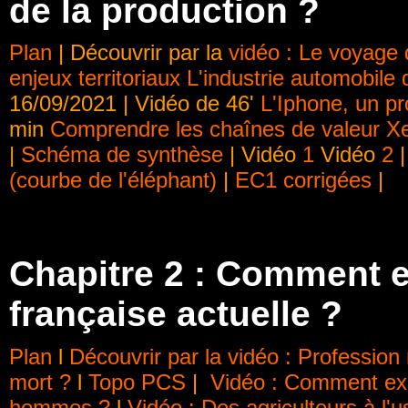
de la production ?
Plan
| Découvrir par la
vidéo : Le voyage 
enjeux territoriaux L'industrie automobil
16/09/2021 | Vidéo de 46'
L'Iphone, un p
min
Comprendre les chaînes de valeur X
|
Schéma de synthèse
| Vidéo
1
Vidéo
2
(courbe de l'éléphant)
|
EC1 corrigées
|
Chapitre 2 : Comment es
française actuelle ?
Plan
l
Découvrir par la vidéo : Professio
mort ?
l
Topo PCS
|
Vidéo : Comment expl
hommes ?
l
Vidéo : Des agriculteurs à l'u