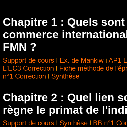
Chapitre 1 :
Quels sont
commerce international 
FMN ?
Support de cours
l
Ex. de Mankiw
i
AP1 L
L'EC3
Correction
l
Fiche méthode de l'é
n°1
Correction
l
Synthèse
Chapitre 2 : Quel lien 
règne le primat de l'ind
Support de cours
l
Synthèse
l
BB n°1
Cor