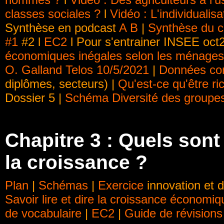
classes sociales ?
l
Vidéo : L'individualisa
Synthèse en podcast
A
B
|
Synthèse du c
#1
#2 l
EC2
l Pour s'entrainer INSEE oc
économiques inégales selon les ménages
O. Galland Telos 10/5/2021
|
Données co
diplômes, secteurs) |
Qu'est-ce qu'être ri
Dossier 5 |
Schéma Diversité des groupe
Chapitre 3 : Quels sont 
la croissance ?
Plan
|
Schémas
|
Exercice
innovation et d
Savoir lire et dire la croissance économiq
de vocabulaire
|
EC2
|
Guide de révisions