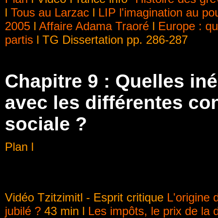
l
Tous au Larzac
l
LIP l'imagination au po
2005
l
Affaire Adama Traoré
l
Europe : q
partis
l TG Dissertation pp. 286-287
Chapitre 9 : Quelles in
avec les différentes co
sociale ?
Plan l
Vidéo Tzitzimitl - Esprit critique
L'origine
jubilé ?
43 min l
Les impôts, le prix de la