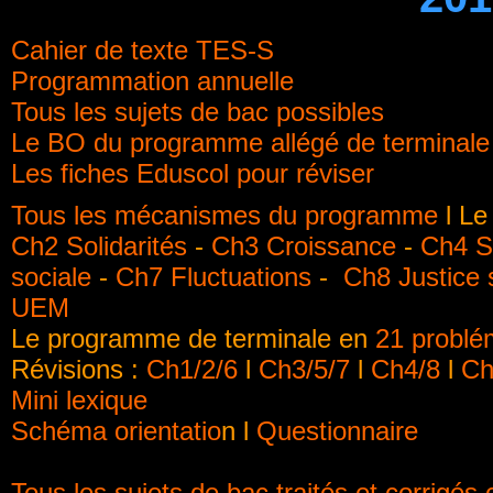
Cahier de texte TES-S
Programmation annuelle
Tous les sujets de bac possibles
Le BO du programme allégé de terminale
Les fiches Eduscol pour réviser
Tous les mécanismes du programme
l Le
Ch2 Solidarités
-
Ch3 Croissance
-
Ch4 St
sociale
-
Ch7 Fluctuations
-
Ch8 Justice 
UEM
Le programme de terminale en
21 problé
Révisions :
Ch1/2/6
l
Ch3/5/7
l
Ch4/8
l
Ch
Mini lexique
Schéma orientatio
n l
Questionnaire
Tous les sujets de bac traités et corrigés