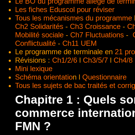
Le BO du programme allégé de termi
Les fiches Eduscol pour réviser
Tous les mécanismes du programme
Ch2 Solidarités
-
Ch3 Croissance
-
Ch
Mobilité sociale
-
Ch7 Fluctuations
-
Conflictualité
-
Ch11 UEM
Le programme de terminale en
21 pr
Révisions :
Ch1/2/6
l
Ch3/5/7
l
Ch4/8
Mini lexique
Schéma orientatio
n l
Questionnaire
Tous les sujets de bac traités et corri
Chapitre 1 :
Quels so
commerce internationa
FMN ?