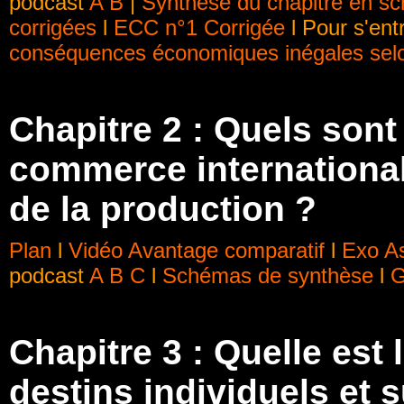
podcast
A
B
|
Synthèse du chapitre en s
corrigées
l
ECC n°1 Corrigée
l Pour s'en
conséquences économiques inégales sel
Chapitre 2 : Quels son
commerce international 
de la production ?
Plan
l
Vidéo Avantage comparatif
l
Exo As
podcast
A
B
C
l
Schémas de synthèse
l
G
Chapitre 3 : Quelle est l
destins individuels et s