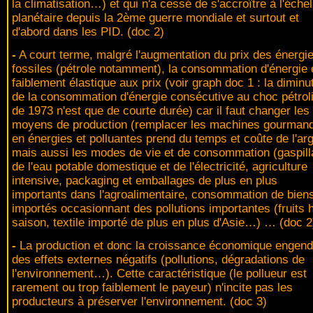
la climatisation…) et qui n'a cessé de s'accroître à l'échel
planétaire depuis la 2ème guerre mondiale et surtout et
d'abord dans les PID. (doc 2)
-
A court terme, malgré l'augmentation du prix des énergi
fossiles (pétrole notamment), la consommation d'énergie 
faiblement élastique aux prix (voir graph doc 1 : la diminu
de la consommation d'énergie consécutive au choc pétrol
de 1973 n'est que de courte durée) car il faut changer les
moyens de production (remplacer les machines gourman
en énergies et polluantes prend du temps et coûte de l'ar
mais aussi les modes de vie et de consommation (gaspil
de l'eau potable domestique et de l'électricité, agriculture
intensive, packaging et emballages de plus en plus
importants dans l'agroalimentaire, consommation de bien
importés occasionnant des pollutions importantes (fruits 
saison, textile importé de plus en plus d'Asie…) … (doc 2
-
La production et donc la croissance économique engend
des effets externes négatifs (pollutions, dégradations de
l'environnement…). Cette caractéristique (le pollueur est
rarement ou trop faiblement le payeur) n'incite pas les
producteurs à préserver l'environnement. (doc 3)