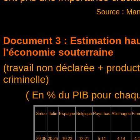
Source : Man
Document 3 : Estimation haut
l'économie souterraine
(travail non déclarée + produ
criminelle)
( En % du PIB pour chaqu
Grèce
Italie
Espagne
Belgique
Pays-bas
Allemagne
Fra
29-35
20-26
10-23
12-21
5-14
4-14
4-