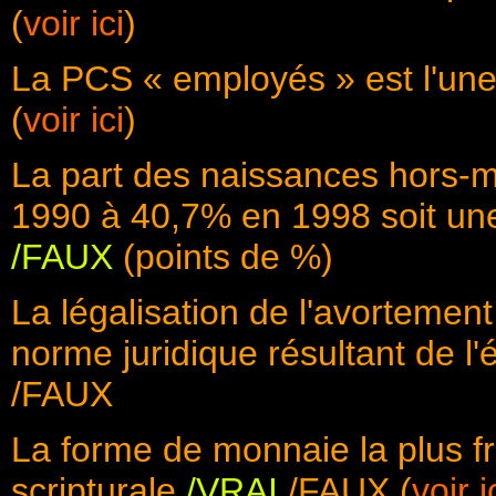
(
voir ici
)
La PCS « employés » est l'un
(
voir ici
)
La part des naissances hors-
1990 à 40,7% en 1998 soit un
/FAUX
(points de %)
La légalisation de l'avorteme
norme juridique résultant de l
/FAUX
La forme de monnaie la plus f
scripturale
/VRAI
/FAUX (
voir i