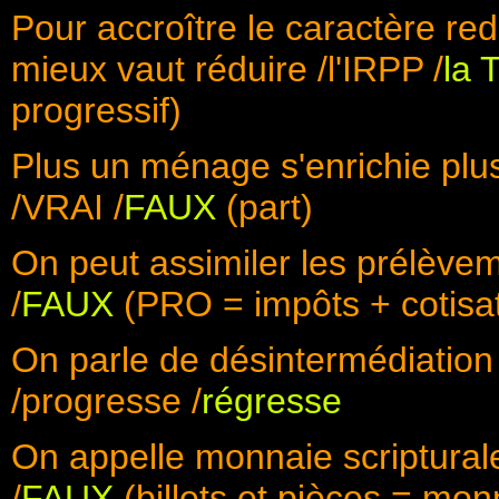
Pour accroître le caractère redis
mieux vaut réduire /l'IRPP /
la 
progressif)
Plus un ménage s'enrichie plu
/VRAI /
FAUX
(part)
On peut assimiler les prélève
/
FAUX
(PRO = impôts + cotisat
On parle de désintermédiation
/progresse /
régresse
On appelle monnaie scripturale 
/
FAUX
(billets et pièces = monn