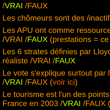
/
VRAI
/FAUX
Les chômeurs sont des /inactif
Les APU ont comme ressource p
/VRAI /
FAUX
(prestations = ce
Les 6 strates définies par Llo
réaliste /VRAI /
FAUX
Le vote s'explique surtout par 
/
VRAI
/FAUX (
voir ici
)
Le tourisme est l'un des point
France en 2003 /
VRAI
/FAUX 