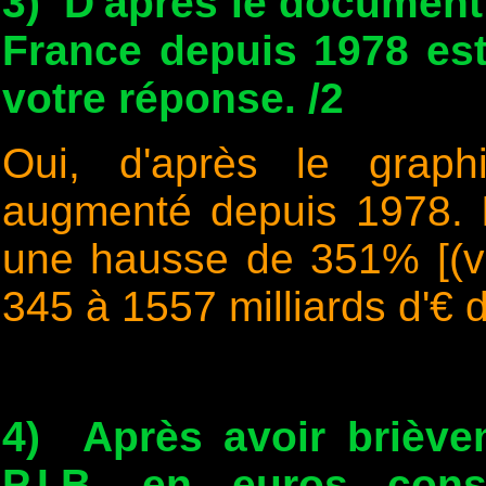
3) D'après le document 1
France depuis 1978 est-
votre réponse. /2
Oui, d'après le grap
augmenté depuis 1978. Il
une hausse de 351% [(v
345 à 1557 milliards d'€ 
4) Après avoir briève
P.I.B. en euros cons