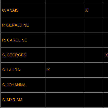
.
.
O. ANAIS
X
.
.
.
P. GERALDINE
.
.
.
R. CAROLINE
.
.
S. GEORGES
X
.
.
S. LAURA
X
.
.
.
S. JOHANNA
.
.
.
S. MYRIAM