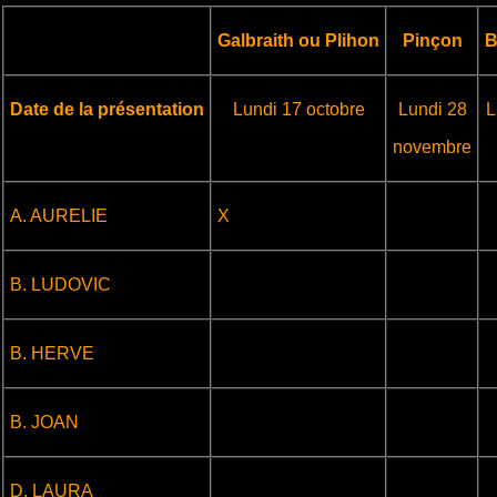
Galbraith ou Plihon
Pinçon
B
Date de la présentation
Lundi 17 octobre
Lundi 28
L
novembre
.
.
A. AURELIE
X
.
.
.
B. LUDOVIC
.
.
.
B. HERVE
.
.
.
B. JOAN
.
.
.
D. LAURA