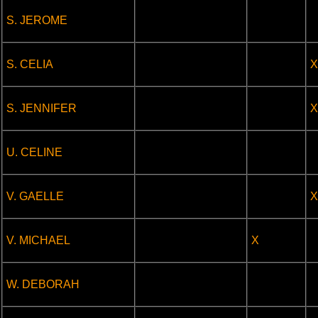
.
.
.
S. JEROME
.
.
S. CELIA
X
.
.
S. JENNIFER
X
.
.
.
U. CELINE
.
.
V. GAELLE
X
.
.
V. MICHAEL
X
.
.
.
W. DEBORAH
.
.