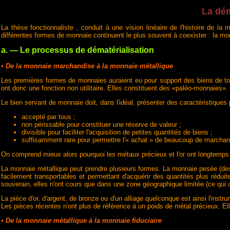
La dém
La thèse fonctionnaliste
, conduit à une vision linéaire de l'histoire de
différentes formes de monnaie continuent le plus souvent à coexister : la monna
a. — Le processus de dématérialisation
•
De la monnaie marchandise à la monnaie métallique
Les premières formes de monnaies auraient eu pour support des biens de tout
ont donc une fonction non utilitaire. Elles constituent des «paléo-monnaies».
Le bien servant de monnaie doit, dans l'idéal, présenter des caractéristiques p
accepté par tous ;
non périssable pour constituer une réserve de valeur ;
divisible pour faciliter l'acquisition de petites quantités de biens ;
suffisamment rare pour permettre l'« achat » de beaucoup de marchand
On comprend mieux alors pourquoi les métaux précieux et l'or ont longtemps
La monnaie métallique peut prendre plusieurs formes. La monnaie pesée (des l
facilement transportables et permettant d'acquérir des quantités plus réduite
souverain, elles n'ont cours que dans une zone géographique limitée (ce qui c
La pièce d'or, d'argent, de bronze ou d'un alliage quelconque est ainsi l'ins
Les pièces récentes n'ont plus de référence à un poids de métal précieux. El
• De la monnaie métallique à la monnaie fiduciaire