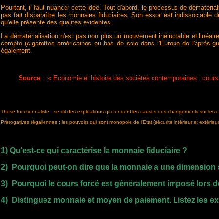
Pourtant, il faut nuancer cette idée. Tout d'abord, le processus de dématériali
pas fait disparaître les monnaies fiduciaires. Son essor est indissociable d
qu'elle présente des qualités évidentes.
La dématérialisation n'est pas non plus un mouvement inéluctable et linéaire.
compte (cigarettes américaines ou bas de soie dans l'Europe de l'après-gue
également.
Source
: « Economie et histoire des sociétés contemporaines : cours
Thèse fonctionnaliste : se dit des explications qui fondent les causes des changements sur les 
Prérogatives régaliennes : les pouvoirs qui sont monopole de l'Etat (sécurité intérieur et extérie
1) Qu'est-ce qui caractérise la monnaie fiduciaire ?
2) Pourquoi peut-on dire que la monnaie a une dimension
3) Pourquoi le cours forcé est généralement imposé lors d
4) Distinguez monnaie et moyen de paiement. Listez les e