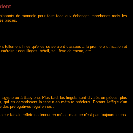
ident
 croissants de monnaie pour faire face aux échanges marchands mais les
les pièces.
tellement fines qu'elles se seraient cassées à la première utilisation et
éraire : coquillages, bétail, sel, fève de cacao, etc.
 Egypte ou à Babylone. Plus tard, les lingots sont divisés en pièces, plus
s, qui en garantissent la teneur en métaux précieux. Portant l'effigie d'un
tie des prérogatives régaliennes
.
leur faciale reflète sa teneur en métal, mais ce n'est pas toujours le cas.