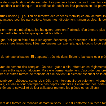
gique de simplification et de sécurité. Les premiers billets ne sont que des 
confient à une banque. Le certificat de dépôt en leur possession, ils peuve
struck décide […] au lieu de remettre des espèces métalliques aux détenteurs
antages pour les particuliers. Anonymes, directement transmissibles, ils so
e.
 en monnaie métallique, les banquiers prennent l'habitude d'en émettre plu
a crédibilité de la banque qui émet les billets.
signe l'obligation faite à tous les agents économiques d'accepter le billet co
es crises financières, liées aux guerres par exemple, que le cours forcé est
 dématérialisation. Elle apparaît très tôt dans l'histoire bancaire et a préc
vres de compte des banques. On peut, grâce à elle, effectuer les règlements 
ie métallique ou fiduciaire. Mais elle permet également d'accorder des créd
rt aux autres formes de monnaie et elle devient un élément essentiel de la c
 nombreux : chèques, cartes de crédit, titre interbancaire de paiement, vire
rale, car elle a pour contrepartie des dépôts bancaires. Cependant, ces port
ément la solvabilité de leur utilisateur (comme les pièces et les billets).
vers des formes de monnaie dématérialisées. Elle est conforme à la thèse fon