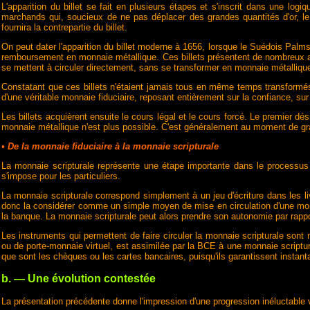
L'apparition du billet se fait en plusieurs étapes et s'inscrit dans une lo
marchands qui, soucieux de ne pas déplacer des grandes quantités d'or, le 
fournira la contrepartie du billet.
On peut dater l'apparition du billet moderne à 1656, lorsque le Suédois Palm
remboursement en monnaie métallique. Ces billets présentent de nombreux av
se mettent à circuler directement, sans se transformer en monnaie métalliqu
Constatant que ces billets n'étaient jamais tous en même temps transformés
d'une véritable monnaie fiduciaire, reposant entièrement sur la confiance, sur l
Les billets acquièrent ensuite le cours légal et le cours forcé. Le premier dé
monnaie métallique n'est plus possible. C'est généralement au moment de grav
• De la monnaie fiduciaire à la monnaie scripturale
La monnaie scripturale représente une étape importante dans le processus de
s'impose pour les particuliers.
La monnaie scripturale correspond simplement à un jeu d'écriture dans les li
donc la considérer comme un simple moyen de mise en circulation d'une monna
la banque. La monnaie scripturale peut alors prendre son autonomie par rappo
Les instruments qui permettent de faire circuler la monnaie scripturale sont
ou de porte-monnaie virtuel, est assimilée par la BCE à une monnaie scriptu
que sont les chèques ou les cartes bancaires, puisqu'ils garantissent instantan
b. — Une évolution contestée
La présentation précédente donne l'impression d'une progression inéluctable 