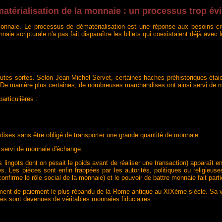
atérialisation de la monnaie : un processus trop év
 la monnaie. Le processus de dématérialisation est une réponse aux besoins
ie scripturale n'a pas fait disparaître les billets qui coexistaient déjà avec 
es sortes. Selon Jean-Michel Servet, certaines haches préhistoriques étaient 
 De manière plus certaines, de nombreuses marchandises ont ainsi servi de num
articulières :
ises sans être obligé de transporter une grande quantité de monnaie.
 servi de monnaie d'échange.
ingots dont on pesait le poids avant de réaliser une transaction) apparaît en
s. Les pièces sont enfin frappées par les autorités, politiques ou religieuse
onfirme le rôle social de la monnaie) et le pouvoir de battre monnaie fait par
trument de paiement le plus répandu de la Rome antique au XIXème siècle. Sa va
les sont devenues de véritables monnaies fiduciaires.