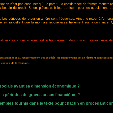
sation n'est pas aussi net qu'il le paraît. La coexistence de formes monétaires
u besoin de crédit. Sinon, pièces et billets suffisent pour les acquisitions
 Les périodes de retour en arrière sont fréquentes. Ainsi, le retour à l'or lor
rre), rappellent que la monnaie repose essentiellement sur la confiance. Que
 et sujets corrigés », sous la direction de marc Montoussé, Classes préparat
contraintes liées au fonctionnement des sociétés, les changements qui en résultent sont souvent
ur, contrôle de la monnaie…)
 sociale avant sa dimension économique ?
es périodes de graves crises financières ?
xemples fournis dans le texte pour chacun en procédant c