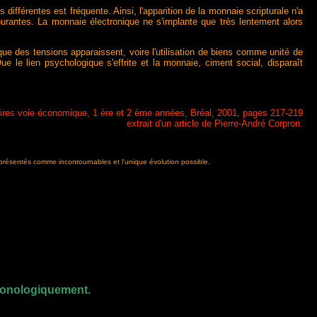
 différentes est fréquente. Ainsi, l'apparition de la monnaie scripturale n'a
 courantes. La monnaie électronique ne s'implante que très lentement alors
sque des tensions apparaissent, voire l'utilisation de biens comme unité de
 le lien psychologique s'effrite et la monnaie, ciment social, disparaît
oires voie économique, 1 ère et 2 ème années, Bréal, 2001, pages 217-219
extrait d'un article de Pierre-André Corpron.
 présentés comme incontournables et l'unique évolution possible.
hronologiquement.