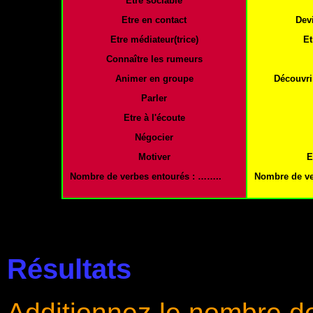
Etre sociable
Etre en contact
Dev
Etre médiateur(trice)
Et
Connaître les rumeurs
Animer en groupe
Découvrir
Parler
Etre à l'écoute
Négocier
Motiver
E
Nombre de verbes entourés : ……..
Nombre de ve
Résultats
Additionnez le nombre d