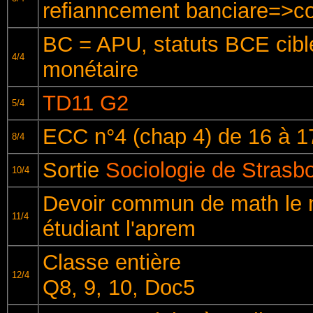
refianncement banciare=>co
BC = APU, statuts BCE cib
4/4
monétaire
TD11 G2
5/4
ECC n°4 (chap 4) de 16 à 1
8/4
Sortie
Sociologie de Strasb
10/4
Devoir commun de math le m
11/4
étudiant l'aprem
Classe entière
12/4
Q8, 9, 10, Doc5