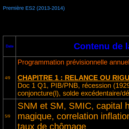
Première ES2 (2013-2014)
Contenu de l
Date
Programmation prévisionnelle annuel
CHAPITRE 1 : RELANCE OU RIG
4/9
Doc 1 Q1, PIB/PNB, récession (192
conjoncture(l), solde excédentaire/déf
SNM et SM, SMIC, capital h
magique, correlation inflatio
5/9
taux de chômage