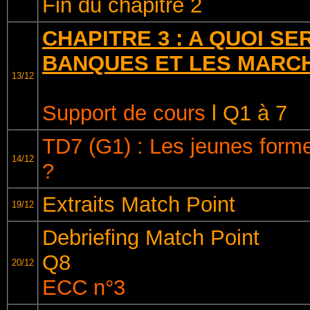
Fin du chapitre 2
CHAPITRE 3 : A QUOI SE
BANQUES ET LES MARCH
13/12
Support de cours
l Q1 à 7
TD7 (G1) : Les jeunes forme
14/12
?
Extraits Match Point
19/12
Debriefing Match Point
Q8
20/12
ECC n°3