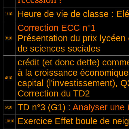
Heure de vie de classe : El
1/10
Correction ECC n°1
Présentation du prix lycéen 
3/10
de sciences sociales
crédit (et donc dette) com
à la croissance économique 
4/10
capital (l'investissement), 
Correction du TD2
TD n°3 (G1) :
Analyser une
5/10
Exercice Effet boule de neig
10/10