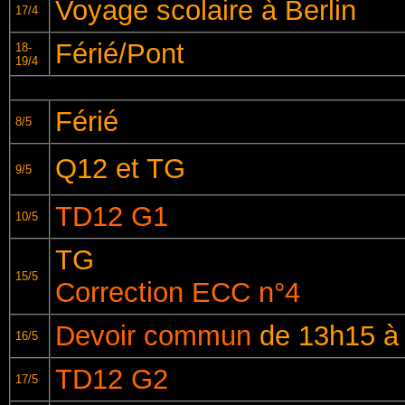
Voyage scolaire à Berlin
17/4
Férié/Pont
18-
19/4
Férié
8/5
Q12 et TG
9/5
TD12 G1
10/5
TG
15/5
Correction ECC n°4
Devoir commun
de 13h15 à
16/5
TD12 G2
17/5