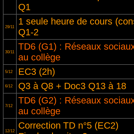
Q1
1 seule heure de cours (cons
29/11
Q1-2
TD6 (G1) : Réseaux sociaux
30/11
au collège
EC3 (2h)
5/12
Q3 à Q8 + Doc3 Q13 à 18
6/12
TD6 (G2) : Réseaux sociaux
7/12
au collège
Correction TD n°5 (EC2)
12/12