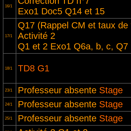
Correction TD n°7
16/1
Exo1 Doc5 Q14 et 15
Q17 (Rappel CM et taux de v
Activité 2
17/1
Q1 et 2 Exo1 Q6a, b, c, Q7
TD8 G1
18/1
Professeur absente
Stage
23/1
Professeur absente
Stage
24/1
Professeur absente
Stage
25/1