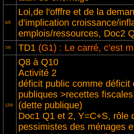
Loi,de l'offfre et de la dem
d'implication croissance/infla
6/9
emplois/ressources, Doc2 
TD1
(G1) : Le carré, c'est 
7/9
Q8 à Q10
Activité 2
déficit public comme déficit
publiques >recettes fiscale
(dette publique)
12/9
Doc1 Q1 et 2, Y=C+S, rôle d
pessimistes des ménages et