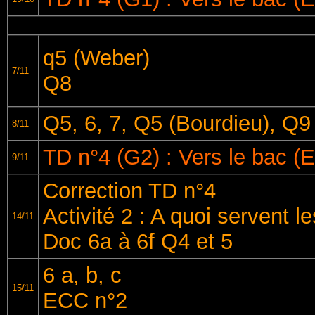
q5 (Weber)
7/11
Q8
Q5, 6, 7, Q5 (Bourdieu), Q9
8/11
TD n°4 (G2) : Vers le bac (
9/11
Correction TD n°4
Activité 2 : A quoi servent 
14/11
Doc 6a à 6f Q4 et 5
6 a, b, c
15/11
ECC n°2