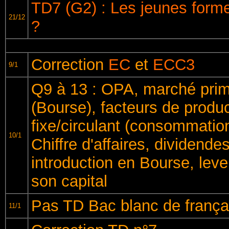
TD7 (G2) : Les jeunes forme
21/12
?
Correction
EC
et
ECC3
9/1
Q9 à 13 : OPA, marché prim
(Bourse), facteurs de produc
fixe/circulant (consommatio
10/1
Chiffre d'affaires, dividende
introduction en Bourse, leve
son capital
Pas TD Bac blanc de frança
11/1