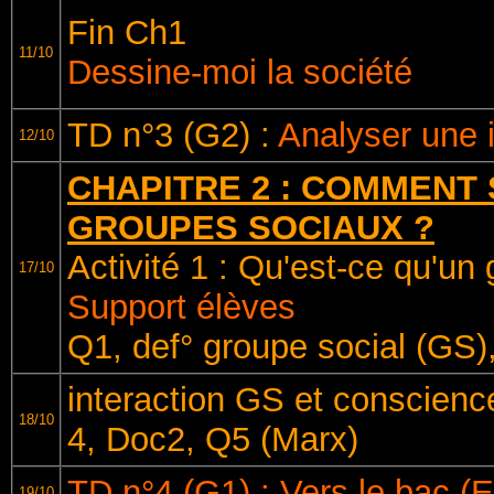
Fin Ch1
11/10
Dessine-moi la société
TD n°3 (G2) :
Analyser une
12/10
CHAPITRE 2 : COMMENT
GROUPES SOCIAUX ?
Activité 1 : Qu'est-ce qu'un
17/10
Support élèves
Q1, def° groupe social (GS)
interaction GS et conscie
18/10
4, Doc2, Q5 (Marx)
TD n°4 (G1) : Vers le bac (
19/10