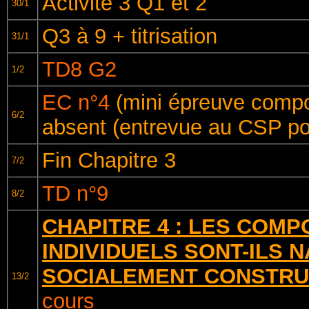
Activité 3 Q1 et 2
30/1
Q3 à 9 + titrisation
31/1
TD8 G2
1/2
EC n°4
(mini épreuve compo
6/2
absent (entrevue au CSP p
Fin Chapitre 3
7/2
TD n°9
8/2
CHAPITRE 4 : LES COM
INDIVIDUELS SONT-ILS 
SOCIALEMENT CONSTRUI
13/2
cours