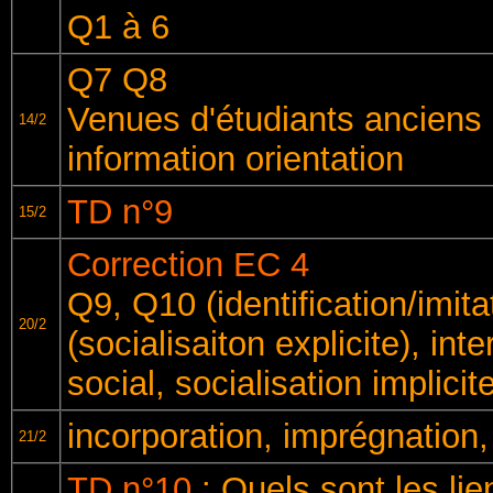
Q1 à 6
Q7 Q8
Venues d'étudiants anciens 
14/2
information orientation
TD n°9
15/2
Correction EC 4
Q9, Q10 (identification/imita
20/2
(socialisaiton explicite), int
social, socialisation implicit
incorporation, imprégnation
21/2
TD n°10
: Quels sont les li