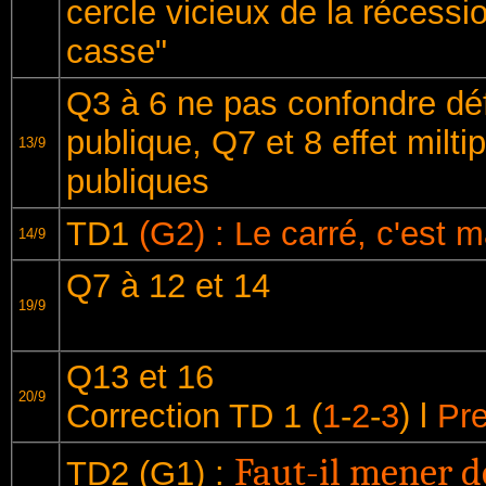
cercle vicieux de la récessio
casse"
Q3 à 6 ne pas confondre défi
publique, Q7 et 8 effet milt
13/9
publiques
TD1
(G2) : Le carré, c'est 
14/9
Q7 à 12 et 14
19/9
Q13 et 16
20/9
Correction TD 1 (
1
-
2
-
3
) l
Pre
Faut-il mener d
TD2 (G1) :