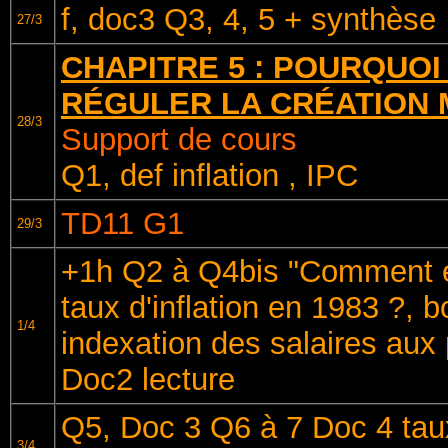
f, doc3 Q3, 4, 5 + synthèse
27/3
CHAPITRE 5 : POURQUO
RÉGULER LA CRÉATION 
28/3
Support de cours
Q1, def inflation , IPC
TD11 G1
29/3
+1h Q2 à Q4bis "Comment ex
taux d'inflation en 1983 ?, b
1/4
indexation des salaires aux 
Doc2 lecture
Q5, Doc 3 Q6 à 7 Doc 4 tau
3/4