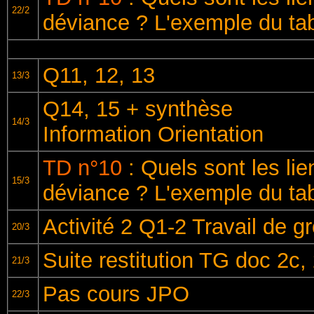
22/2
déviance ? L'exemple du t
Q11, 12, 13
13/3
Q14, 15 + synthèse
14/3
Information Orientation
TD n°10
: Quels sont les li
15/3
déviance ? L'exemple du t
Activité 2 Q1-2 Travail de g
20/3
Suite restitution TG doc 2c,
21/3
Pas cours JPO
22/3